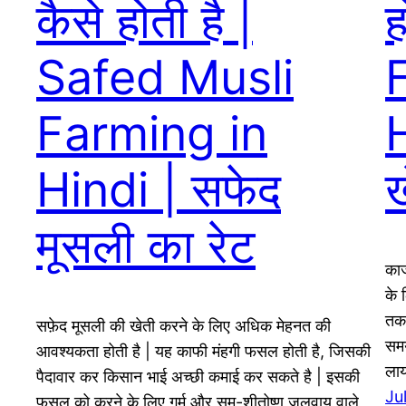
कैसे होती है |
ह
Safed Musli
Farming in
H
Hindi | सफेद
ख
मूसली का रेट
काज
के 
तक 
सफ़ेद मूसली की खेती करने के लिए अधिक मेहनत की
समय
आवश्यकता होती है | यह काफी मंहगी फसल होती है, जिसकी
ला
पैदावार कर किसान भाई अच्छी कमाई कर सकते है | इसकी
Ju
फसल को करने के लिए गर्म और सम-शीतोष्ण जलवायु वाले